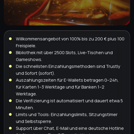
Checkliste für Anfänger für sicheres Spielen
16
Häufig gestellte Fragen
17
Willkommensangebot von 100% bis zu 200 € plus 100
Freispiele.
Bibliothek mit über 2500 Slots, Live-Tischen und
Gameshows.
Die schnellsten Einzahlungsmethoden sind Trustly
und Sofort (sofort).
Auszahlungszeiten für E-Wallets betragen 0–24h,
für Karten 1–3 Werktage und für Banken 1–2
Werktage.
Die Verifizierung ist automatisiert und dauert etwa 5
Minuten.
Limits und Tools: Einzahlungslimits, Sitzungstimer
und Selbstsperre.
Support über Chat, E-Mail und eine deutsche Hotline