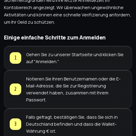
Sicherheitsgründen wird Ihre letzte Anmeldezeit im
Kontobereich angezeigt. Wir überwachen ungewöhnliche
Aktivitäten und können eine schnelle Verifizierung anfordern,
um Ihr Geld zu schützen.
Einige einfache Schritte zum Anmelden
Gehen Sie zu unserer Startseite und klicken Sie
auf "Anmelden."
Notieren Sie Ihren Benutzernamen oder die E-
Mail-Adresse, die Sie zur Registrierung
verwendet haben, zusammen mit Ihrem
Passwort.
Falls gefragt, bestätigen Sie, dass Sie sich in
Deutschland befinden und dass die Wallet-
Währung € ist.