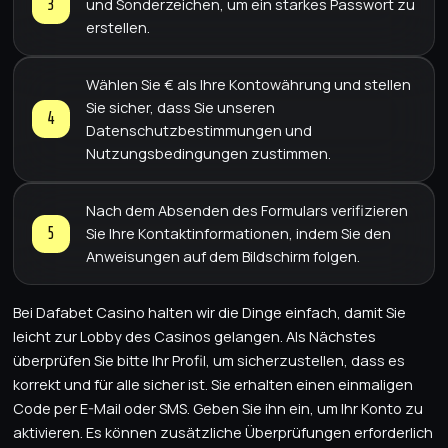
und Sonderzeichen, um ein starkes Passwort zu
erstellen.
Wählen Sie € als Ihre Kontowährung und stellen
Sie sicher, dass Sie unseren
Datenschutzbestimmungen und
Nutzungsbedingungen zustimmen.
Nach dem Absenden des Formulars verifizieren
Sie Ihre Kontaktinformationen, indem Sie den
Anweisungen auf dem Bildschirm folgen.
Bei Dafabet Casino halten wir die Dinge einfach, damit Sie
leicht zur Lobby des Casinos gelangen. Als Nächstes
überprüfen Sie bitte Ihr Profil, um sicherzustellen, dass es
korrekt und für alle sicher ist. Sie erhalten einen einmaligen
Code per E-Mail oder SMS. Geben Sie ihn ein, um Ihr Konto zu
aktivieren. Es können zusätzliche Überprüfungen erforderlich