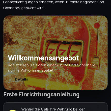
Benachrichtigungen erhalten, wenn Turniere beginnen und
Cashback gebucht wird.
Willkommensangebot
Registrieren Sie sich in einer Minute und sichern Sie
sich Ihr Willkommenspaket.
Details
Erste Einrichtungsanleitung
Wählen Sie € als Ihre Währung bei der