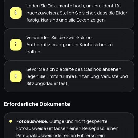
Laden Sie Dokumente hoch, um Ihre Identität
nachzuweisen. Stellen Sie sicher, dass die Bilder
farbig, klar sind und alle Ecken zeigen.
Verwenden Sie die Zwei-Faktor-
Authentifizierung, um Ihr Konto sicher zu
halten.
Bevor Sie sich die Seite des Casinos ansehen,
legen Sie Limits für Ihre Einzahlung, Verluste und
Sitzungsdauer fest.
Erforderliche Dokumente
Fotoausweise:
Gültige und nicht gesperrte
Fotoausweise umfassen einen Reisepass, einen
Personalausweis oder einen Führerschein.