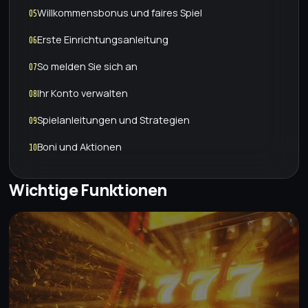
Willkommensbonus und faires Spiel
05
Erste Einrichtungsanleitung
06
So melden Sie sich an
07
Ihr Konto verwalten
08
Spielanleitungen und Strategien
09
Boni und Aktionen
10
Wie man Promo-Codes erhält und verwendet
11
Wichtige Funktionen
Mobile-App
12
VIP-Programm
13
Sichere Zahlungen und Spielerschutz
14
Verantwortungsvolles Spielen: Limits,
15
Risikokontrolle und 18+-Richtlinie