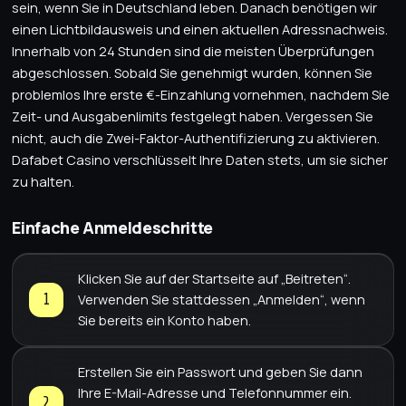
sein, wenn Sie in Deutschland leben. Danach benötigen wir
einen Lichtbildausweis und einen aktuellen Adressnachweis.
Innerhalb von 24 Stunden sind die meisten Überprüfungen
abgeschlossen. Sobald Sie genehmigt wurden, können Sie
problemlos Ihre erste €-Einzahlung vornehmen, nachdem Sie
Zeit- und Ausgabenlimits festgelegt haben. Vergessen Sie
nicht, auch die Zwei-Faktor-Authentifizierung zu aktivieren.
Dafabet Casino verschlüsselt Ihre Daten stets, um sie sicher
zu halten.
Einfache Anmeldeschritte
Klicken Sie auf der Startseite auf „Beitreten“.
Verwenden Sie stattdessen „Anmelden“, wenn
Sie bereits ein Konto haben.
Erstellen Sie ein Passwort und geben Sie dann
Ihre E-Mail-Adresse und Telefonnummer ein.