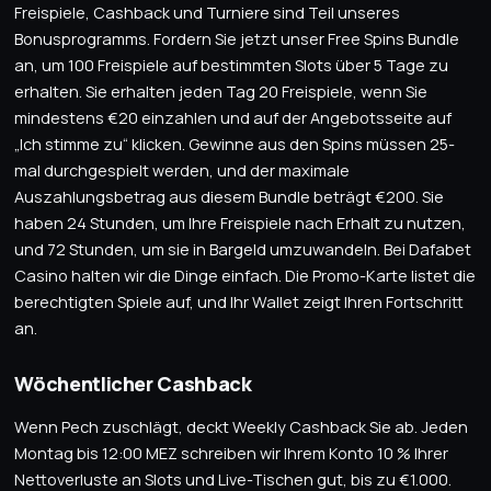
Freispiele, Cashback und Turniere sind Teil unseres
Bonusprogramms. Fordern Sie jetzt unser Free Spins Bundle
an, um 100 Freispiele auf bestimmten Slots über 5 Tage zu
erhalten. Sie erhalten jeden Tag 20 Freispiele, wenn Sie
mindestens €20 einzahlen und auf der Angebotsseite auf
„Ich stimme zu“ klicken. Gewinne aus den Spins müssen 25-
mal durchgespielt werden, und der maximale
Auszahlungsbetrag aus diesem Bundle beträgt €200. Sie
haben 24 Stunden, um Ihre Freispiele nach Erhalt zu nutzen,
und 72 Stunden, um sie in Bargeld umzuwandeln. Bei Dafabet
Casino halten wir die Dinge einfach. Die Promo-Karte listet die
berechtigten Spiele auf, und Ihr Wallet zeigt Ihren Fortschritt
an.
Wöchentlicher Cashback
Wenn Pech zuschlägt, deckt Weekly Cashback Sie ab. Jeden
Montag bis 12:00 MEZ schreiben wir Ihrem Konto 10 % Ihrer
Nettoverluste an Slots und Live-Tischen gut, bis zu €1.000.