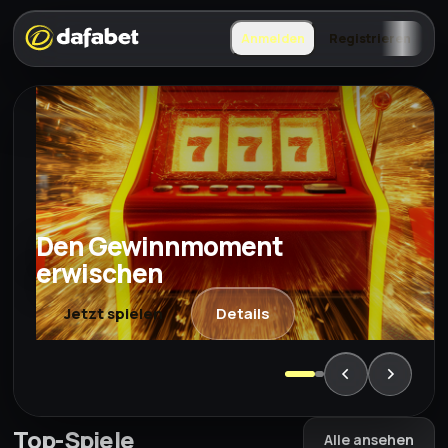
Anmelden
Registrieren
Den Gewinnmoment
erwischen
Jetzt spielen
Details
Top-Spiele
Alle ansehen