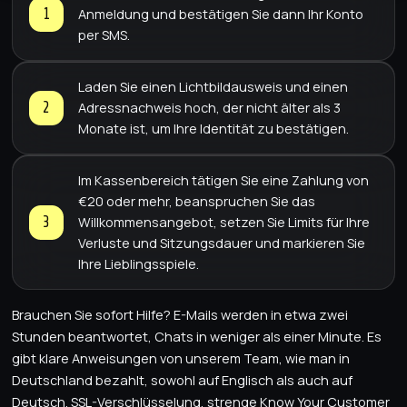
Anmeldung und bestätigen Sie dann Ihr Konto
per SMS.
Laden Sie einen Lichtbildausweis und einen
Adressnachweis hoch, der nicht älter als 3
Monate ist, um Ihre Identität zu bestätigen.
Im Kassenbereich tätigen Sie eine Zahlung von
€20 oder mehr, beanspruchen Sie das
Willkommensangebot, setzen Sie Limits für Ihre
Verluste und Sitzungsdauer und markieren Sie
Ihre Lieblingsspiele.
Brauchen Sie sofort Hilfe? E-Mails werden in etwa zwei
Stunden beantwortet, Chats in weniger als einer Minute. Es
gibt klare Anweisungen von unserem Team, wie man in
Deutschland bezahlt, sowohl auf Englisch als auch auf
Deutsch. SSL-Verschlüsselung, strenge Know Your Customer