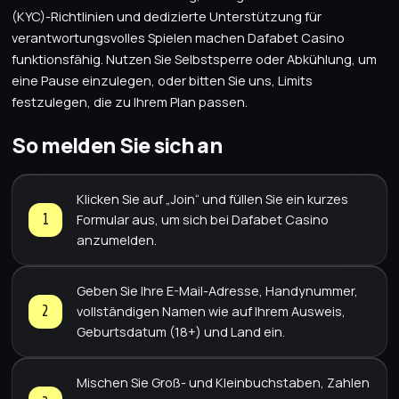
(KYC)-Richtlinien und dedizierte Unterstützung für
verantwortungsvolles Spielen machen Dafabet Casino
funktionsfähig. Nutzen Sie Selbstsperre oder Abkühlung, um
eine Pause einzulegen, oder bitten Sie uns, Limits
festzulegen, die zu Ihrem Plan passen.
So melden Sie sich an
Klicken Sie auf „Join“ und füllen Sie ein kurzes
Formular aus, um sich bei Dafabet Casino
anzumelden.
Geben Sie Ihre E-Mail-Adresse, Handynummer,
vollständigen Namen wie auf Ihrem Ausweis,
Geburtsdatum (18+) und Land ein.
Mischen Sie Groß- und Kleinbuchstaben, Zahlen