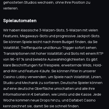
gehosteten Studios wechseln, ohne Ihre Position zu
verlieren.
Spielautomaten
Wir haben klassische 3-Walzen-Slots, 5-Walzen mit vielen
Features, Megaways-Slots und progressive Jackpot-Slots.
Sie können Spiele leicht nach Ihrem Budget finden, da Sie
Volatilität, Trefferquote und Bonus-Trigger sofort sehen.
Transkriptionen mit hoher Volatilität und Slots mit einem RTP
von 96–97 % sind beliebte Auswahlmöglichkeiten. Es gibt
klare Beschriftungen für Freispiele, erweiternde Wilds, Hold-
and-Win und Feature-Käufe. Sie können Filter in unserer
Casino-Lobby verwenden, um Spiele nach Volatilität, Linien,
Studio und Mechanik zu sortieren. Deutsche Spieler können
auf eine deutsche Oberfläche umschalten und alle ihre
Informationen in € behalten, wie Limits und die Kasse. Jede
Woche kommen neue Drops hinzu, und Dafabet Casino
kennzeichnet sie, damit Sie sie schnell finden.