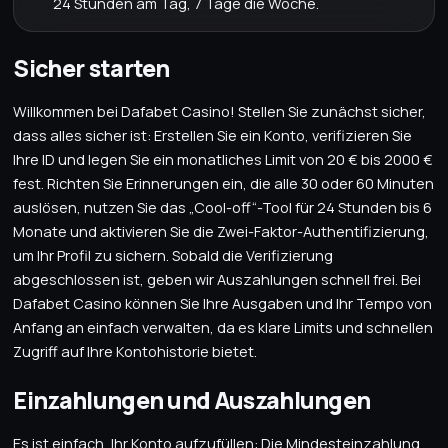
24 Stunden am Tag, 7 Tage die Woche.
Sicher starten
Willkommen bei Dafabet Casino! Stellen Sie zunächst sicher,
dass alles sicher ist: Erstellen Sie ein Konto, verifizieren Sie
Ihre ID und legen Sie ein monatliches Limit von 20 € bis 2000 €
fest. Richten Sie Erinnerungen ein, die alle 30 oder 60 Minuten
auslösen, nutzen Sie das „Cool-off“-Tool für 24 Stunden bis 6
Monate und aktivieren Sie die Zwei-Faktor-Authentifizierung,
um Ihr Profil zu sichern. Sobald die Verifizierung
abgeschlossen ist, geben wir Auszahlungen schnell frei. Bei
Dafabet Casino können Sie Ihre Ausgaben und Ihr Tempo von
Anfang an einfach verwalten, da es klare Limits und schnellen
Zugriff auf Ihre Kontohistorie bietet.
Einzahlungen und Auszahlungen
Es ist einfach, Ihr Konto aufzufüllen: Die Mindesteinzahlung